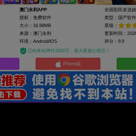
澳门永利APP
全国彩民首选
授权：免费软件
类型：国产软
大小：16.98MB
星级：
来源：澳门永利
更新时间：2026.
环境：Android/iOS
评分：9.9
已向本站押付1000万，请大家放心投注！
版
iPhone版