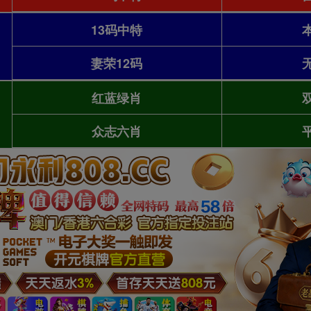
13码中特
妻荣12码
红蓝绿肖
众志六肖