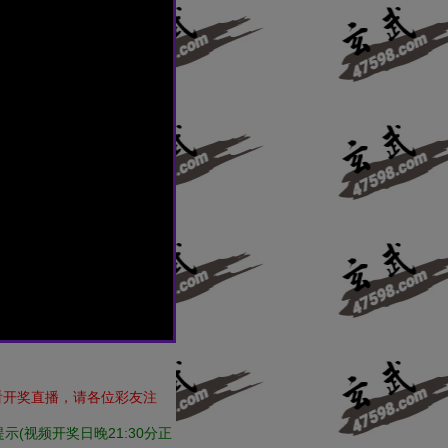
看开奖直播，请各位彩友注
(视频开奖日晚21:30分正