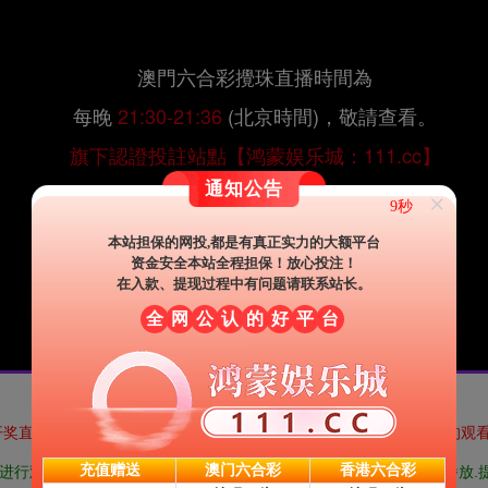
澳門六合彩攪珠直播時間為
每晚
21:30-21:36
(北京時間)，敬請查看。
旗下認證投註站點【鸿蒙娱乐城：111.cc】
通知公告
×
8秒
本站担保的网投,都是有真正实力的大额平台
资金安全本站全程担保！放心投注！
在入款、提现过程中有问题请联系站长。
全
网
公
认
的
好
平
台
澳门六合彩直播观看须知：
开奖直播，每晚上九点三十分开奖，为了让彩民朋友们更快，更流畅的观
充值赠送
澳门六合彩
香港六合彩
新进行观看！2、观看直播期间请勿按暂停键！3、本系统采用多平台播放.提示