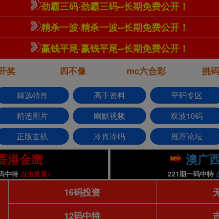
劲霸三码·劲霸三码--长期免费公开！
精杀一波·精杀一波--长期免费公开！
赢钱平尾·赢钱平尾--长期免费公开！
3开奖
四不像
mc六合彩
挑
精选特肖
高手资料
平码专区
精选图片
幽默视频
双波10码
正版玄机
冷肖冷码
推荐论坛
香港金鹰
澳广
一码中特
点击查看>
221期一码中特
16码投资
12码中特