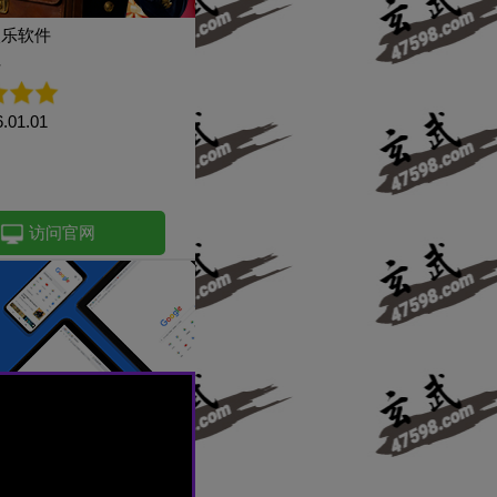
娱乐软件
件
01.01
访问官网