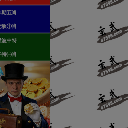
本期五肖
无敌①肖
双波中特
平特㈠肖